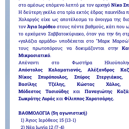
στο αμέσως επόμενο λεπτό με τον αρχηγό
Νίκο Σπ
Η δεύτερη γκέλα στα τρία εκτός έδρας παιχνίδια 
Χολαργός είχε ως αποτέλεσμα το άνοιγμα της δι
τον
Άγιο Ιερόθεο
στους πέντε βαθμούς, κάτι που ω
το ερχόμενο Σαββατοκύριακο, όταν για την 6η σ
«γαλάζια αρμάδα» υποδέχεται στο "Μαρκ Μαρσώ
τους πρωτοπόρους να δοκιμάζονται στην
Και
Μικρασιατικό
.
Απέναντι στο Φωστήρα Ηλιούπολη
Απόστολος Καλαματιανός, Αλέξανδρος Καζ
Νίκος Σπυρόπουλος, Σπύρος Στεργιάκος, 
Βασίλης Τζέλης, Κώστας Χάλος, Ν
Μόδεστος Τασιούδης
και
Παναγιώτης Καζά
Σωκράτης Λυράς
και
Φίλιππος Χαρατσάρης.
ΒΑΘΜΟΛΟΓΙΑ (5η αγωνιστική)
1) Άγιος Ιερόθεος 15 (13-1)
2) Νέα Ιωνία 12 (7-4)