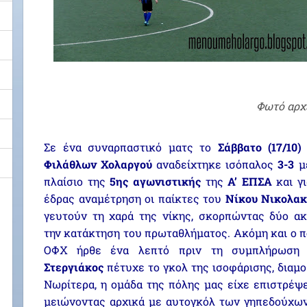
Φωτό αρχ
Σε ένα συναρπαστικό ματς το
Σάββατο (17/10)
Φιλάθλων Χολαργού
αναδείχτηκε ισόπαλος
3-3
μ
πλαίσιο της
5ης αγωνιστικής
της
Α’ ΕΠΣΑ
και γι
έδρας αναμέτρηση οι παίκτες του
Νίκου Νικολα
γευτούν τη χαρά της νίκης, σκορπώντας δύο α
την κατάκτηση του πρωταθλήματος. Ακόμη και ο πό
ΟΦΧ ήρθε ένα λεπτό πριν τη συμπλήρωση
Στεργιάκος
πέτυχε το γκολ της ισοφάρισης, διαμ
Νωρίτερα, η ομάδα της πόλης μας είχε επιστρέψει
μειώνοντας αρχικά με αυτογκόλ των γηπεδούχων 