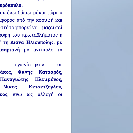
υρόπουλο.
που έχει δώσει μέχρι τώρα ο
αφοράς από την κορυφή και
στόσο μπορεί να... μαζευτεί
τροφή του πρωταθλήματος η
" τη
Διάνα Ηλιούπολης
, με
σαριανή
με αντίπαλο το
ς αγωνίστηκαν οι:
άκος, Φάνης Κατσαρός,
Παναγιώτης Πλεμμένος,
ίκος Κετσετζόγλου,
κος
, ενώ ως αλλαγή οι