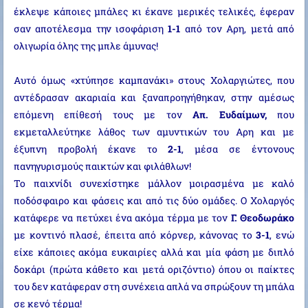
έκλεψε κάποιες μπάλες κι έκανε μερικές τελικές, έφεραν
σαν αποτέλεσμα την ισοφάριση
1-1
από τον Αρη, μετά από
ολιγωρία όλης της μπλε άμυνας!
Αυτό όμως «χτύπησε καμπανάκι» στους Χολαργιώτες, που
αντέδρασαν ακαριαία και ξαναπροηγήθηκαν, στην αμέσως
επόμενη επίθεσή τους με τον
Απ. Ευδαίμων,
που
εκμεταλλεύτηκε λάθος των αμυντικών του Αρη και με
έξυπνη προβολή έκανε το
2-1
, μέσα σε έντονους
πανηγυρισμούς παικτών και φιλάθλων!
Το παιχνίδι συνεχίστηκε μάλλον μοιρασμένα με καλό
ποδόσφαιρο και φάσεις και από τις δύο ομάδες. Ο Χολαργός
κατάφερε να πετύχει ένα ακόμα τέρμα με τον
Γ. Θεοδωράκο
με κοντινό πλασέ, έπειτα από κόρνερ, κάνονας το
3-1
, ενώ
είχε κάποιες ακόμα ευκαιρίες αλλά και μία φάση με διπλό
δοκάρι (πρώτα κάθετο και μετά οριζόντιο) όπου οι παίκτες
του δεν κατάφεραν στη συνέχεια απλά να σπρώξουν τη μπάλα
σε κενό τέρμα!