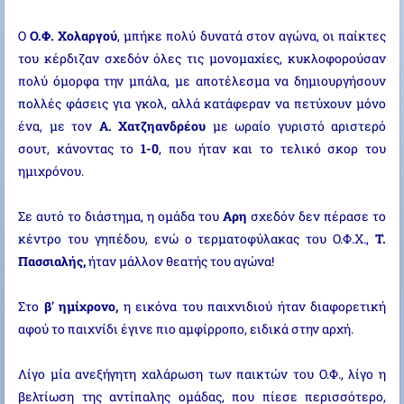
Ο
Ο.Φ. Χολαργού
, μπήκε πολύ δυνατά στον αγώνα, οι παίκτες
του κέρδιζαν σχεδόν όλες τις μονομαχίες, κυκλοφορούσαν
πολύ όμορφα την μπάλα, με αποτέλεσμα να δημιουργήσουν
πολλές φάσεις για γκολ, αλλά κατάφεραν να πετύχουν μόνο
ένα, με τον
Α. Χατζηανδρέου
με ωραίο γυριστό αριστερό
σουτ, κάνοντας το
1-0
, που ήταν και το τελικό σκορ του
ημιχρόνου.
Σε αυτό το διάστημα, η ομάδα του
Αρη
σχεδόν δεν πέρασε το
κέντρο του γηπέδου, ενώ ο τερματοφύλακας του Ο.Φ.Χ.,
Τ.
Πασσιαλής,
ήταν μάλλον θεατής του αγώνα!
Στο
β' ημίχρονο,
η εικόνα του παιχνιδιού ήταν διαφορετική
αφού το παιχνίδι έγινε πιο αμφίρροπο, ειδικά στην αρχή.
Λίγο μία ανεξήγητη χαλάρωση των παικτών του Ο.Φ., λίγο η
βελτίωση της αντίπαλης ομάδας, που πίεσε περισσότερο,