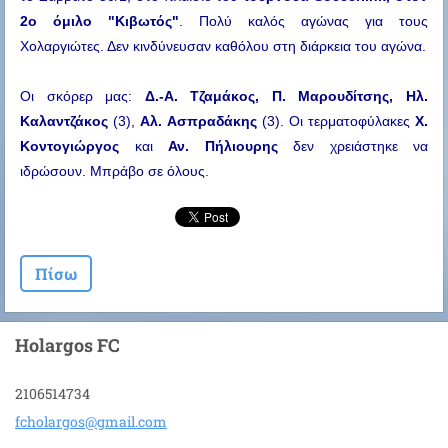
2ο όμιλο "Κιβωτός"
. Πολύ καλός αγώνας για τους 
Χολαργιώτες. Δεν κινδύνευσαν καθόλου στη διάρκεια του αγώνα.
Οι σκόρερ μας: 
Δ.-Α. Tζαμάκος, Π. Μαρουδίτσης, Ηλ. 
Καλαντζάκος
 (3), 
Αλ. Aσπραδάκης
 (3). Οι τερματοφύλακες 
Χ. 
Κοντογιώργος 
και 
Αν. Πήλιουρης
 δεν χρειάστηκε να 
ιδρώσουν. Μπράβο σε όλους.
Πίσω
Holargos FC
2106514734
fcholarg
os@gmail
.com