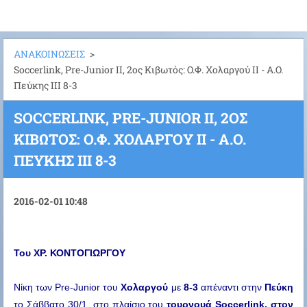
ΑΝΑΚΟΙΝΩΣΕΙΣ
>
Soccerlink, Pre-Junior II, 2ος Kιβωτός: O.Φ. Χολαργού ΙΙ - Α.Ο.
Πεύκης ΙΙΙ 8-3
SOCCERLINK, PRE-JUNIOR II, 2ΟΣ
KΙΒΩΤΌΣ: O.Φ. ΧΟΛΑΡΓΟΎ ΙΙ - Α.Ο.
ΠΕΎΚΗΣ ΙΙΙ 8-3
2016-02-01 10:48
Του ΧΡ. ΚΟΝΤΟΓΙΩΡΓΟΥ
Νίκη των Pre-Junior του
 Χολαργού
 με 
8-3 
απέναντι στην
 Πεύκη
το Σάββατο 30/1, στο πλαίσιο του
 τουρνουά Soccerlink, στον 