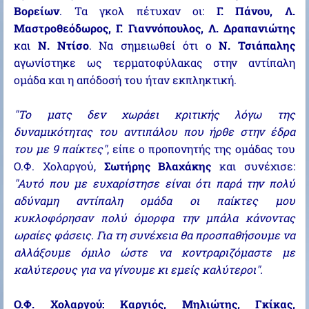
Βορείων
. Τα γκολ πέτυχαν οι:
Γ. Πάνου, Λ.
Μαστροθεόδωρος, Γ. Γιαννόπουλος, Λ. Δραπανιώτης
και
Ν. Ντίσο
. Να σημειωθεί ότι ο
Ν. Τσιάπαλης
αγωνίστηκε ως τερματοφύλακας στην αντίπαλη
ομάδα και η απόδοσή του ήταν εκπληκτική.
"Το ματς δεν χωράει κριτικής λόγω της
δυναμικότητας του αντιπάλου που ήρθε στην έδρα
του με 9 παίκτες"
, είπε ο προπονητής της ομάδας του
Ο.Φ. Χολαργού,
Σωτήρης Βλαχάκης
και συνέχισε:
"Αυτό που με ευχαρίστησε είναι ότι παρά την πολύ
αδύναμη αντίπαλη ομάδα οι παίκτες μου
κυκλοφόρησαν πολύ όμορφα την μπάλα κάνοντας
ωραίες φάσεις. Για τη συνέχεια θα προσπαθήσουμε να
αλλάξουμε όμιλο ώστε να κοντραριζόμαστε με
καλύτερους για να γίνουμε κι εμείς καλύτεροι".
Ο.Φ. Χολαργού: Καργιός, Μηλιώτης, Γκίκας,