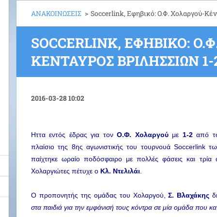
ΑΝΑΚΟΙΝΩΣΕΙΣ
>
Soccerlink, Εφηβικό: Ο.Φ. Χολαργού-Κέ
SOCCERLINK, ΕΦΗΒΙΚΌ: Ο.Φ
ΚΈΝΤΑΥΡΟΣ ΒΡΙΛΗΣΣΊΩΝ 1-
2016-03-28 10:02
Ηττα εντός έδρας για τον 
Ο.Φ. Χολαργού
 με 
1-2 
από τ
πλαίσιο της 8ης αγωνιστικής του τουρνουά Soccerlink τ
παίχτηκε ωραίο ποδόσφαιρο με πολλές φάσεις και τρία ό
Χολαργιώτες πέτυχε ο 
Κλ. Ντελιλάι
.
Ο προπονητής της ομάδας του Χολαργού, 
Σ. Βλαχάκης 
δ
στα παιδιά για την εμφάνισή τους κόντρα σε μία ομάδα που κατ