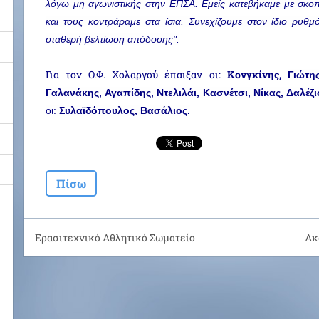
λόγω μη αγωνιστικής στην ΕΠΣΑ. Εμείς κατεβήκαμε με σκοπό
και τους κοντράραμε στα ίσια. Συνεχίζουμε στον ίδιο ρυθμ
σταθερή βελτίωση απόδοσης".
Για τον Ο.Φ. Χολαργού έπαιξαν οι:
Κονγκίνης,
Γιώτη
Γαλανάκης, Αγαπίδης, Ντελιλάι, Κασνέτσι, Νίκας, Δαλέζι
οι: 
Συλαϊδόπουλος, Βασάλιος.
Πίσω
Ερασιτεχνικό Αθλητικό Σωματείο
Ακ