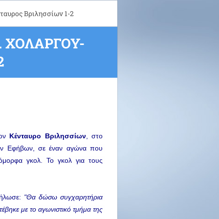
νταυρος Βριλησσίων 1-2
. ΧΟΛΑΡΓΟΎ-
2
ον 
Κένταυρο Βριλησσίων
, στο 
ων Εφήβων, σε έναν αγώνα που 
μορφα γκολ. Το γκολ για τους 
ήλωσε:
 "Θα δώσω συγχαρητήρια 
έβηκε με το αγωνιστικό τμήμα της 