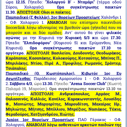
ώρα
12.15.
Γήπεδο:
"Χολαργού Β' - Νταμάρι"
(τέρμα οδού
Σύρου, Χολαργός).
Ωρα συγκέντρωσης παικτών
11.30.
AΠΟΣΤΟΛΗ:
Ολοι οι παίκτες.
Παμπαιδικό (Γ. Φελλάς), 2ος Βορείων Προαστείων:
Χαλάνδρι 1
- Ο.Φ. Χολαργού 1.
ΑΝΑΒΟΛΗ
του επίσημου παιχνιδιού
Soccerlink λόγω αδυναμίας να βρεθούν ώρα (γήπεδο) που να
μπορούν και οι δύο ομάδες.
Αντ' αυτού θα γίνει
φιλικός
αγώνας
με την Κηφισιά την
Κυριακή 5/3
κ
αι ώρα
17.30
.
Γήπεδο:
"Ελπιδοφόρου"
(Κηφισού 51 και Ερύμανθου, Νέα
Κηφισιά).
Ωρα συγκέντρωσης παικτών 17.10 το
αργότερο.
ΑΠΟΣΤΟΛΗ: Βασιλείου, Δουδουνής, Θεοδωράκος,
Καράπαπας, Κασαπάκης, Κολοκούρης, Κοτσαύτης, Μπίνας Π.,
Μπριλάκης, Ντίσο, Πιρέ Α., Προφίλης, Ρωμανός, Σράντερ,
Τσιάπαλης.
Παμπαιδικό (Θ. Κωστόπουλος), Κιβωτός 1ος Ευ
Αγωνίζεσθαι:
Παράδεισος Αμαρουσίου 1 - Ο.Φ. Χολαργού
2.
Σάββατο 4/3
, ώρα
13.30.
Γήπεδο:
"Arena Soccer Club"
(Κωστή
Παλαμά 19, Μαρούσι).
Ωρα συγκέντρωσης παικτών 13.10 το
αργότερο
.
AΠΟΣΤΟΛΗ: Aνδρικόπουλος, Αρμάος Μ.,
Θαλασσινός, Καλλιός, Κανέλος, Καρακωνσταντής, Λουσίδης
Φ., Μανιώτης, Μαργαρίτης, Μαρουδίτση, Μαχαίρας Ηρ.,
Μηλιώτης, Μήτσης, Μπίλλιου, Μπρέζιος, Νασιάκος, Τέκια,
Φεραδούρος, Χατζηανδρέου, Χιώτης.
Junior, 1ος Βορείων Προαστίων:
ΠΑΟ Γέρακας - Ο.Φ.
Χολαργού,
ΑΝΑΒΟΛΗ λόγω ασθενειών αρκετών παιδιών της