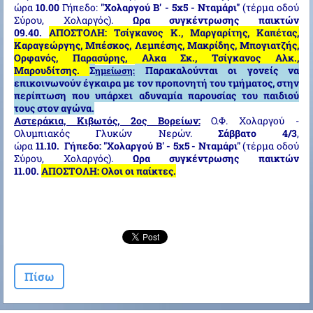
ώρα
10.00
Γήπεδο:
"Χολαργού Β' - 5x5 - Νταμάρι"
(τέρμα οδού
Σύρου, Χολαργός).
Ωρα συγκέντρωσης παικτών
09.40.
ΑΠΟΣΤΟΛΗ: Τσίγκανος Κ., Μαργαρίτης, Καπέτας,
Καραγεώργης, Μπέσκος, Λεμπέσης, Μακρίδης, Μπογιατζής,
Ορφανός, Παρασύρης, Αλκα Σκ., Τσίγκανος Αλκ.,
Μαρουδίτσης.
Σ
Παρακαλούνται οι γονείς να
ημείωση:
επικοινωνούν έγκαιρα με τον προπονητή του τμήματος, στην
περίπτωση που υπάρχει αδυναμία παρουσίας του παιδιού
τους στον αγώνα.
Αστεράκια, Κιβωτός, 2ος Βορείων:
Ο.Φ. Χολαργού -
Ολυμπιακός Γλυκών Νερών.
Σάββατο 4/3
,
ώρα
11.10.
Γήπεδο:
"Χολαργού Β' - 5x5 - Νταμάρι"
(τέρμα οδού
Σύρου, Χολαργός).
Ωρα συγκέντρωσης παικτών
11.00.
ΑΠΟΣΤΟΛΗ: Ολοι οι παίκτες.
Πίσω