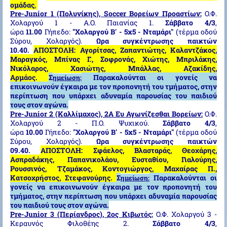
ομάδας
,
Pre-Junior 1 (Πολυνίκης), Soccer Βορείων Προαστίων:
Ο.Φ.
Χολαργού 1 - Α.Ο. Παιανίας 1.
Σάββατο 4/3
,
ώρα
11.00
Γήπεδο:
"Χολαργού Β' - 5x5 - Νταμάρι"
(τέρμα οδού
Σύρου, Χολαργός).
Ωρα συγκέντρωσης παικτών
10.40.
ΑΠΟΣΤΟΛΗ: Αγορίτσας, Ζαπαντιώτης, Καλαντζάκος,
Μαραγκός, Μπίνας Γ., Σοφρονάς, Χιώτης, Μπριλάκης,
Νικόλαρος, Χασιώτης, Μπάλλας, Αζακίδης,
Αρμάος.
Σ
Παρακαλούνται οι γονείς να
ημείωση:
επικοινωνούν έγκαιρα με τον προπονητή του τμήματος, στην
περίπτωση που υπάρχει αδυναμία παρουσίας του παιδιού
τους στον αγώνα.
Pre-Junior 2 (Καλλίμαχος), 2Α Ευ Αγωνίζεσθαι Βορείων:
Ο.Φ.
Χολαργού 2 - Π.Ο. Ψυχικού.
Σάββατο 4/3
,
ώρα
10.00
Γήπεδο:
"Χολαργού Β' - 5x5 - Νταμάρι"
(τέρμα οδού
Σύρου, Χολαργός).
Ωρα συγκέντρωσης παικτών
09.40.
ΑΠΟΣΤΟΛΗ: Σφάελος, Βλασταράς, Θεοχάρης,
Ασπραδάκης, Παπανικολάου, Ευσταθίου, Γιαλούρης,
Ρουσσινός, Τζαμάκος, Κοντογιώργος, Μαχαίρας Π.,
Κατσοχρήστος, Στεφανούρης.
Σ
Παρακαλούνται οι
ημείωση:
γονείς να επικοινωνούν έγκαιρα με τον προπονητή του
τμήματος, στην περίπτωση που υπάρχει αδυναμία παρουσίας
του παιδιού τους στον αγώνα.
Pre-Junior 3 (Περίανδρος), 2ος Κιβωτός:
Ο.Φ. Χολαργού 3 -
Κεραυνός Φιλοθέης 2.
Σάββατο 4/3
,