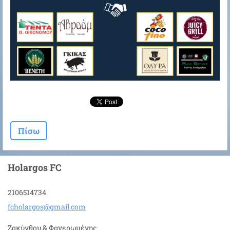
Πίσω
Holargos FC
2106514734
fcholarg
os@gmail
.com
Ζακύνθου & Φανερωμένης