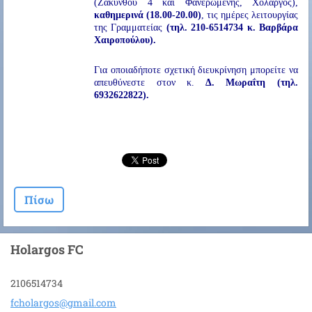
(Ζακύνθου 4 και Φανερωμένης, Χολαργός),
καθημερινά (18.00-20.00)
, τις ημέρες λειτουργίας
της Γραμματείας
(τηλ. 210-6514734 κ. Βαρβάρα
Χαιροπούλου).
Για οποιαδήποτε σχετική διευκρίνηση μπορείτε να
απευθύνεστε στον κ.
Δ. Μωραΐτη (τηλ.
6932622822).
Πίσω
Holargos FC
2106514734
fcholarg
os@gmail
.com