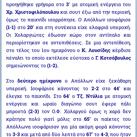
προηγήθηκε γρήγορα στο
3'
με ατομική ενέργεια του
Χρ. Χριστοφιλόπουλου
και σουτ έξω από την περιοχή,
όμως το παιχνίδι ισορρόπησε. Ο Απόλλων ισοφάρισε
(1-1)
στο
20'
και στη συνέχεια είχε ελαφριά υπεροχή.
Οι Χολαργιώτες έδωσαν χώρο στον αντίπαλο και
περιορίστηκαν σε αντεπιθέσεις. Σε μια αντεπίθεση,
στο τέλος του 1ου ημιχρόνου ο
Κ. Λουσίδης
κέρδισε
πέναλτι το οποίο εκτέλεσε εύστοχα ο
Γ. Κοτσόβουλος
σημειώνοντας το
(1-2).
Στο
δεύτερο ημίχρονο
ο Απόλλων είχε ξεκάθαρη
υπεροχή. Ισοφάρισε κάνοντας το
2-2
στο
44'
και
έλεγχε το παιχνίδι. Στο
64'
ο
Τζ. Ντύλια
με ατομική
ενέργεια και ωραίο διαγώνιο σουτ έφερε πάλι
μπροστά
(2-3)
τον Ο.Φ. Χολαργού όμως η χαρά δεν
κράτησε πολύ γιατί μόλις στο
65'
οι παίκτες του
Απόλλωνα ισοφάρισαν για μία ακόμη φορά κάνοντας
το
3-3
και μετά από δύο λεπτά στο
67'
το
4-3
, που ήταν