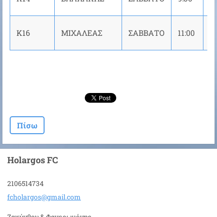
Κ16
ΜΙΧΑΛΕΑΣ
ΣΑΒΒΑΤΟ
11:00
Ν
Πίσω
Holargos FC
2106514734
fcholarg
os@gmail
.com
Ζακύνθου & Φανερωμένης