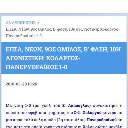
ΑΝΑΚΟΙΝΩΣΕΙΣ
>
ΕΠΣΑ, Νέων, 9ος Ομιλος, Β' φάση, 10η αγωνιστική: Χολαργός-
Πανερυθραϊκός 1-0
ΕΠΣΑ, ΝΈΩΝ, 9ΟΣ ΟΜΙΛΟΣ, Β' ΦΆΣΗ, 10Η
ΑΓΩΝΙΣΤΙΚΉ: ΧΟΛΑΡΓΌΣ-
ΠΑΝΕΡΥΘΡΑΪΚΌΣ 1-0
2016-03-20 18:26
Με νίκη
1-0
(με γκολ του
Σ. Ακάσογλου
) συνεχίστηκε η
πορεία του εφηβικού τμήματος του
Ο.Φ. Χολαργού
κόντρα σε
μια παρά πολύ καλή ομάδα (2η του ομίλου)
Πανερυθραϊκού
σε
ένα ματς στο οποίο χωρίς να πιάσουν οι Χολαργιώτες μεγάλη