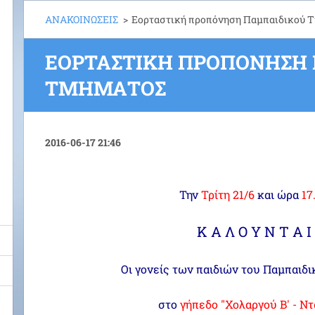
ΑΝΑΚΟΙΝΩΣΕΙΣ
>
Eορταστική προπόνηση Παμπαιδικού 
EΟΡΤΑΣΤΙΚΉ ΠΡΟΠΌΝΗΣΗ
ΤΜΉΜΑΤΟΣ
2016-06-17 21:46
Την
Τρίτη 21/6
και ώρα
17
Κ Α Λ Ο Υ Ν Τ Α Ι
Οι γονείς των παιδιών του Παμπαιδι
στο
γήπεδο "Χολαργού Β' - Ντ