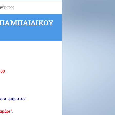
Τμήματος
 ΠΑΜΠΑΙΔΙΚΟΎ
.00
κού τμήματος,
αμάρι"
,