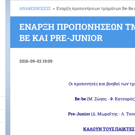
ΑΝΑΚΟΙΝΩΣΕΙΣ
>
Εναρξη προπονήσεων τμημάτων Βe-Be κ
ΕΝΑΡΞΗ ΠΡΟΠΟΝΉΣΕΩΝ Τ
BE ΚΑΙ PRE-JUNIOR
2016-09-02 19:09
Oι προπονητές και βοηθοί των τ
Be-be
(M. Zώγας - Φ. Κατσαρός)
Pre-Junior
(Δ. Μωραΐτης - Λ. Τσο
ΚΑΛΟΥΝ ΤΟΥΣ ΠΑΙΚΤΕΣ