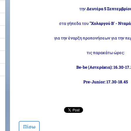
την
Δευτέρα 5 Σεπτεμβρίο
στα γήπεδα του
"Χολαργού Β' - Νταμά
για την έναρξη προπονήσεων για την περ
τις παρακάτω ώρες:
Βe-be (Αστεράκια): 16.30-17
Pre-Junior: 17.30-18.45
Πίσω