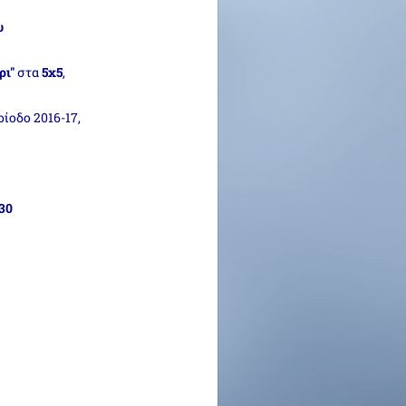
υ
ρι"
στα
5x5
,
ίοδο 2016-17,
.30