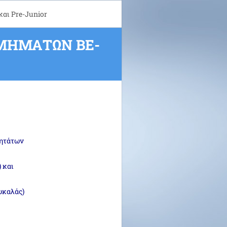
αι Pre-Junior
ΜΗΜΆΤΩΝ ΒE-
μητάτων
 και
υκαλάς)