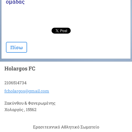
ομάδας
Πίσω
Holargos FC
2106514734
fcholarg
os@gmail
.com
Ζακύνθου & Φανερωμένης
Χολαργός , 15562
Ερασιτεχνικό Αθλητικό Σωματείο