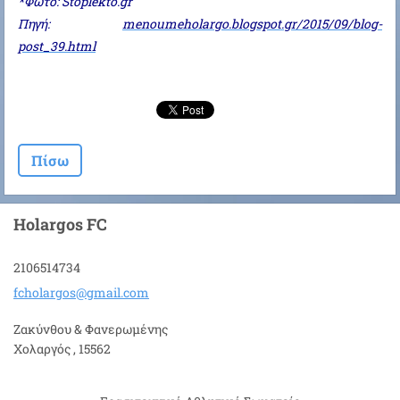
*Φωτό: Stoplekto.gr
Πηγή:
menoumeholargo.blogspot.gr/2015/09/blog-
post_39.html
Πίσω
Holargos FC
2106514734
fcholarg
os@gmail
.com
Ζακύνθου & Φανερωμένης
Χολαργός , 15562