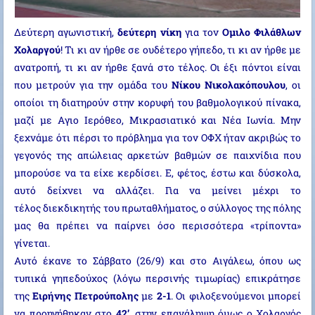
Δεύτερη αγωνιστική,
δεύτερη νίκη
για τον
Oμιλο Φιλάθλων
Χολαργού
! Τι κι αν ήρθε σε ουδέτερο γήπεδο, τι κι αν ήρθε με
ανατροπή, τι κι αν ήρθε ξανά στο τέλος. Οι έξι πόντοι είναι
που μετρούν για την ομάδα του
Νίκου Νικολακόπουλου
, οι
οποίοι τη διατηρούν στην κορυφή του βαθμολογικού πίνακα,
μαζί με Aγιο Ιερόθεο, Μικρασιατικό και Νέα Ιωνία. Μην
ξεχνάμε ότι πέρσι το πρόβλημα για τον ΟΦΧ ήταν ακριβώς το
γεγονός της απώλειας αρκετών βαθμών σε παιχνίδια που
μπορούσε να τα είχε κερδίσει. Ε, φέτος, έστω και δύσκολα,
αυτό δείχνει να αλλάζει. Για να μείνει μέχρι το
τέλος διεκδικητής του πρωταθλήματος, ο σύλλογος της πόλης
μας θα πρέπει να παίρνει όσο περισσότερα «τρίποντα»
γίνεται.
Αυτό έκανε το Σάββατο (26/9) και στο Αιγάλεω, όπου ως
τυπικά γηπεδούχος (λόγω περσινής τιμωρίας) επικράτησε
της
Ειρήνης Πετρούπολης
με
2-1
. Οι φιλοξενούμενοι μπορεί
να προηγήθηκαν στο
42’
, στην επανάληψη όμως ο Χολαργός