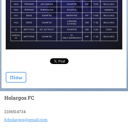
Πίσω
Holargos FC
2106514734
fcholarg
os@gmail
.com