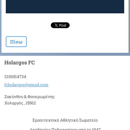
Πίσω
Holargos FC
2106514734
fcholarg
os@gmail
.com
Ζακύνθου & Φανερωμένης
Χολαργός , 15562
Ερασιτεχνικό Αθλητικό Σωματείο
Ακαδημίες Ποδοσφαίρου από το 1947