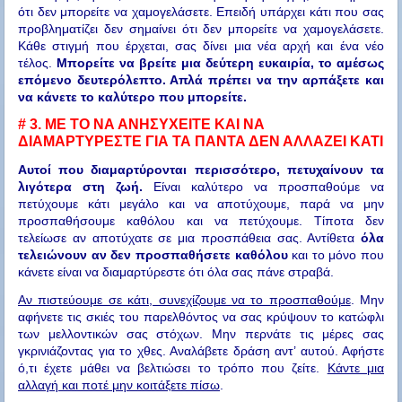
ότι δεν μπορείτε να χαμογελάσετε. Επειδή υπάρχει κάτι που σας
προβληματίζει δεν σημαίνει ότι δεν μπορείτε να χαμογελάσετε.
Κάθε στιγμή που έρχεται, σας δίνει μια νέα αρχή και ένα νέο
τέλος.
Μπορείτε να βρείτε μια δεύτερη ευκαιρία, το αμέσως
επόμενο δευτερόλεπτο. Απλά πρέπει να την αρπάξετε και
να κάνετε το καλύτερο που μπορείτε.
# 3.
ΜΕ ΤΟ ΝΑ ΑΝΗΣΥΧΕΙΤΕ ΚΑΙ ΝΑ
ΔΙΑΜΑΡΤΥΡΕΣΤΕ ΓΙΑ ΤΑ ΠΑΝΤΑ ΔΕΝ ΑΛΛΑΖΕΙ ΚΑΤΙ
Αυτοί που διαμαρτύρονται περισσότερο, πετυχαίνουν τα
λιγότερα στη ζωή.
Είναι καλύτερο να προσπαθούμε να
πετύχουμε κάτι μεγάλο και να αποτύχουμε, παρά να μην
προσπαθήσουμε καθόλου και να πετύχουμε. Τίποτα δεν
τελείωσε αν αποτύχατε σε μια προσπάθεια σας. Αντίθετα
όλα
τελειώνουν αν δεν προσπαθήσετε καθόλου
και το μόνο που
κάνετε είναι να διαμαρτύρεστε ότι όλα σας πάνε στραβά.
Αν πιστεύουμε σε κάτι, συνεχίζουμε να το προσπαθούμε
. Μην
αφήνετε τις σκιές του παρελθόντος να σας κρύψουν το κατώφλι
των μελλοντικών σας στόχων. Μην περνάτε τις μέρες σας
γκρινιάζοντας για το χθες. Αναλάβετε δράση αντ’ αυτού. Αφήστε
ό,τι έχετε μάθει να βελτιώσει το τρόπο που ζείτε.
Κάντε μια
αλλαγή και ποτέ μην κοιτάξετε πίσω
.