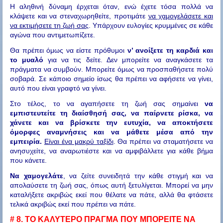
Η αληθινή δύναμη έρχεται όταν, ενώ έχετε τόσα πολλά να
κλάψετε και να στεναχωρηθείτε, προτιμάτε
να χαμογελάσετε και
να εκτιμήσετε τη ζωή σας
. Υπάρχουν ευλογίες κρυμμένες σε κάθε
αγώνα που αντιμετωπίζετε.
Θα πρέπει όμως να είστε πρόθυμοι
ν’ ανοίξετε τη καρδιά και
το μυαλό
για να τις δείτε. Δεν μπορείτε να αναγκάσετε τα
πράγματα να συμβούν. Μπορείτε όμως να προσπαθήσετε πολύ
σοβαρά. Σε κάποιο σημείο ίσως θα πρέπει να αφήσετε να γίνει,
αυτό που είναι γραφτό να γίνει.
Στο τέλος, το να αγαπήσετε τη ζωή σας σημαίνει
να
εμπιστευτείτε τη διαίσθησή σας, να παίρνετε ρίσκα, να
χάνετε και να βρίσκετε την ευτυχία, να αποκτήσετε
όμορφες αναμνήσεις και να μάθετε μέσα από την
εμπειρία.
Είναι ένα μακρύ ταξίδι
. Θα πρέπει να σταματήσετε να
ανησυχείτε, να αναρωτιέστε και να αμφιβάλλετε για κάθε βήμα
που κάνετε.
Να χαμογελάτε
, να ζείτε συνειδητά την κάθε στιγμή και να
απολαύσετε τη ζωή σας, όπως αυτή ξετυλίγεται. Μπορεί να μην
καταλήξετε ακριβώς εκεί που θέλατε να πάτε, αλλά θα φτάσετε
τελικά ακριβώς εκεί που πρέπει να πάτε.
# 8.
ΤΟ ΚΑΛΥΤΕΡΟ ΠΡΑΓΜΑ ΠΟΥ ΜΠΟΡΕΙΤΕ ΝΑ