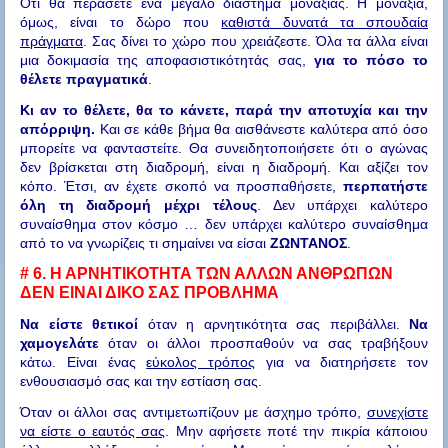
Ότι θα περάσετε ένα μεγάλο διάστημα μοναξιάς. Η μοναξιά,
όμως, είναι το δώρο που
καθιστά δυνατά τα σπουδαία
πράγματα
. Σας δίνει το χώρο που χρειάζεστε. Όλα τα άλλα είναι
μια δοκιμασία της αποφασιστικότητάς σας,
για το πόσο το
θέλετε πραγματικά
.
Κι αν το θέλετε, θα το κάνετε, παρά την αποτυχία και την
απόρριψη.
Και σε κάθε βήμα θα αισθάνεστε καλύτερα από όσο
μπορείτε να φανταστείτε. Θα συνειδητοποιήσετε ότι ο αγώνας
δεν βρίσκεται στη διαδρομή, είναι η διαδρομή. Και αξίζει τον
κόπο. Έτσι, αν έχετε σκοπό να προσπαθήσετε,
περπατήστε
όλη τη διαδρομή μέχρι τέλους
. Δεν υπάρχει καλύτερο
συναίσθημα στον κόσμο … δεν υπάρχει καλύτερο συναίσθημα
από το να γνωρίζεις τι σημαίνει να είσαι
ΖΩΝΤΑΝΟΣ
.
# 6.
Η ΑΡΝΗΤΙΚΟΤΗΤΑ ΤΩΝ ΑΛΛΩΝ ΑΝΘΡΩΠΩΝ
ΔΕΝ ΕΙΝΑΙ ΔΙΚΟ ΣΑΣ ΠΡΟΒΛΗΜΑ
Να είστε θετικοί
όταν η αρνητικότητα σας περιβάλλει.
Να
χαμογελάτε
όταν οι άλλοι προσπαθούν να σας τραβήξουν
κάτω. Είναι ένας
εύκολος τρόπος
για να διατηρήσετε τον
ενθουσιασμό σας και την εστίαση σας.
Όταν οι άλλοι σας αντιμετωπίζουν με άσχημο τρόπο,
συνεχίστε
να είστε ο εαυτός σας
. Μην αφήσετε ποτέ την πικρία κάποιου