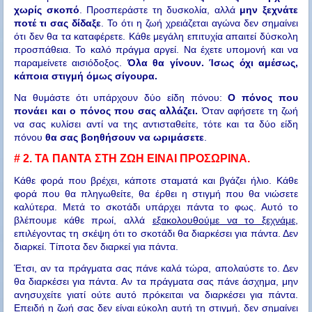
χωρίς σκοπό
. Προσπεράστε τη δυσκολία, αλλά
μην ξεχνάτε
ποτέ τι σας δίδαξε
. Το ότι η ζωή χρειάζεται αγώνα δεν σημαίνει
ότι δεν θα τα καταφέρετε. Κάθε μεγάλη επιτυχία απαιτεί δύσκολη
προσπάθεια. Το καλό πράγμα αργεί. Να έχετε υπομονή και να
παραμείνετε αισιόδοξος.
Όλα θα γίνουν. Ίσως όχι αμέσως,
κάποια στιγμή όμως σίγουρα.
Να θυμάστε ότι υπάρχουν δύο είδη πόνου:
Ο πόνος που
πονάει και ο πόνος που σας αλλάζει.
Όταν αφήσετε τη ζωή
να σας κυλίσει αντί να της αντισταθείτε, τότε και τα δύο είδη
πόνου
θα σας βοηθήσουν να ωριμάσετε
.
# 2.
ΤΑ ΠΑΝΤΑ ΣΤΗ ΖΩΗ ΕΙΝΑΙ ΠΡΟΣΩΡΙΝΑ.
Κάθε φορά που βρέχει, κάποτε σταματά και βγάζει ήλιο. Κάθε
φορά που θα πληγωθείτε, θα έρθει η στιγμή που θα νιώσετε
καλύτερα. Μετά το σκοτάδι υπάρχει πάντα το φως. Αυτό το
βλέπουμε κάθε πρωί, αλλά
εξακολουθούμε να το ξεχνάμε
,
επιλέγοντας τη σκέψη ότι το σκοτάδι θα διαρκέσει για πάντα. Δεν
διαρκεί. Τίποτα δεν διαρκεί για πάντα.
Έτσι, αν τα πράγματα σας πάνε καλά τώρα, απολαύστε το. Δεν
θα διαρκέσει για πάντα. Αν τα πράγματα σας πάνε άσχημα, μην
ανησυχείτε γιατί ούτε αυτό πρόκειται να διαρκέσει για πάντα.
Επειδή η ζωή σας δεν είναι εύκολη αυτή τη στιγμή, δεν σημαίνει