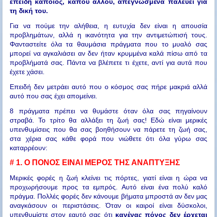
επειδή κάποιος, κάπου αλλού, απεγνωσμένα παλεύει για
τη δική του.
Για να πούμε την αλήθεια, η ευτυχία δεν είναι η απουσία
προβλημάτων, αλλά η ικανότητα για την αντιμετώπισή τους.
Φανταστείτε όλα τα θαυμάσια πράγματα που το μυαλό σας
μπορεί να αγκαλιάσει αν δεν ήταν κρυμμένα καλά πίσω από τα
προβλήματά σας. Πάντα να βλέπετε τι έχετε, αντί για αυτά που
έχετε χάσει.
Επειδή δεν μετράει αυτό που ο κόσμος σας πήρε μακριά αλλά
αυτό που σας έχει απομείνει.
8 πράγματα πρέπει να θυμάστε όταν όλα σας πηγαίνουν
στραβά. Το τρίτο θα αλλάξει τη ζωή σας! Εδώ είναι μερικές
υπενθυμίσεις που θα σας βοηθήσουν να πάρετε τη ζωή σας,
στα χέρια σας κάθε φορά που νιώθετε ότι όλα γύρω σας
καταρρέουν:
# 1.
Ο ΠΟΝΟΣ ΕΙΝΑΙ ΜΕΡΟΣ ΤΗΣ ΑΝΑΠΤΥΞΗΣ
Μερικές φορές η ζωή κλείνει τις πόρτες, γιατί είναι η ώρα να
προχωρήσουμε προς τα εμπρός. Αυτό είναι ένα πολύ καλό
πράγμα. Πολλές φορές δεν κάνουμε βήματα μπροστά αν δεν μας
αναγκάσουν οι περιστάσεις. Όταν οι καιροί είναι δύσκολοι,
υπενθυμίστε στον εαυτό σας ότι
κανένας πόνος δεν έρχεται