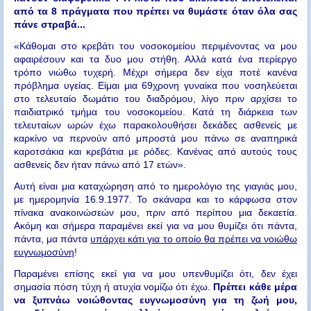
από τα 8 πράγματα που πρέπει να θυμάστε όταν όλα σας
πάνε στραβά...
«Κάθομαι στο κρεβάτι του νοσοκομείου περιμένοντας να μου
αφαιρέσουν και τα δυο μου στήθη. Αλλά κατά ένα περίεργο
τρόπο νιώθω τυχερή. Μέχρι σήμερα δεν είχα ποτέ κανένα
πρόβλημα υγείας. Είμαι μια 69χρονη γυναίκα που νοσηλεύεται
στο τελευταίο δωμάτιο του διαδρόμου, λίγο πριν αρχίσει το
παιδιατρικό τμήμα του νοσοκομείου. Κατά τη διάρκεια των
τελευταίων ωρών έχω παρακολουθήσει δεκάδες ασθενείς με
καρκίνο να περνούν από μπροστά μου πάνω σε αναπηρικά
καροτσάκια και κρεβάτια με ρόδες. Κανένας από αυτούς τους
ασθενείς δεν ήταν πάνω από 17 ετών».
Αυτή είναι μια καταχώρηση από το ημερολόγιο της γιαγιάς μου,
με ημερομηνία 16.9.1977. Το σκάναρα και το κάρφωσα στον
πίνακα ανακοινώσεών μου, πριν από περίπου μια δεκαετία.
Ακόμη και σήμερα παραμένει εκεί για να μου θυμίζει ότι πάντα,
πάντα, μα πάντα
υπάρχει κάτι για το οποίο θα πρέπει να νοιώθω
ευγνωμοσύνη
!
Παραμένει επίσης εκεί για να μου υπενθυμίζει ότι, δεν έχει
σημασία πόση τύχη ή ατυχία νομίζω ότι έχω.
Πρέπει κάθε μέρα
να ξυπνάω νοιώθοντας ευγνωμοσύνη για τη ζωή μου,