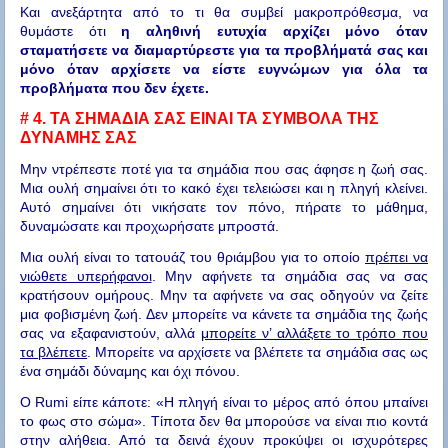
Και ανεξάρτητα από το τι θα συμβεί μακροπρόθεσμα, να
θυμάστε ότι
η αληθινή ευτυχία αρχίζει μόνο όταν
σταματήσετε να διαμαρτύρεστε για τα προβλήματά σας και
μόνο όταν αρχίσετε να είστε ευγνώμων για όλα τα
προβλήματα που δεν έχετε.
# 4.
ΤΑ ΣΗΜΑΔΙΑ ΣΑΣ ΕΙΝΑΙ ΤΑ ΣΥΜΒΟΛΑ ΤΗΣ
ΔΥΝΑΜΗΣ ΣΑΣ
Μην ντρέπεστε ποτέ για τα σημάδια που σας άφησε η ζωή σας.
Μια ουλή σημαίνει ότι το κακό έχει τελειώσει και η πληγή κλείνει.
Αυτό σημαίνει ότι νικήσατε τον πόνο, πήρατε το μάθημα,
δυναμώσατε και προχωρήσατε μπροστά.
Μια ουλή είναι το τατουάζ του θριάμβου για το οποίο
πρέπει να
νιώθετε υπερήφανοι
. Μην αφήνετε τα σημάδια σας να σας
κρατήσουν ομήρους. Μην τα αφήνετε να σας οδηγούν να ζείτε
μια φοβισμένη ζωή. Δεν μπορείτε να κάνετε τα σημάδια της ζωής
σας να εξαφανιστούν, αλλά
μπορείτε ν’ αλλάξετε το τρόπο που
τα βλέπετε
. Μπορείτε να αρχίσετε να βλέπετε τα σημάδια σας ως
ένα σημάδι δύναμης και όχι πόνου.
Ο Rumi είπε κάποτε: «Η πληγή είναι το μέρος από όπου μπαίνει
το φως στο σώμα». Τίποτα δεν θα μπορούσε να είναι πιο κοντά
στην αλήθεια. Από τα δεινά έχουν προκύψει οι ισχυρότερες