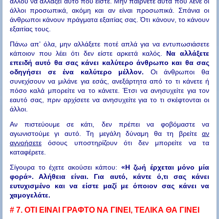
άλλου να αλλάξει αυτό που είστε. Μην παίρνετε αυτά που λένε οι
άλλοι προσωπικά, ακόμη και αν είναι προσωπικά. Σπάνια οι
άνθρωποι κάνουν πράγματα εξαιτίας σας. Ότι κάνουν, το κάνουν
εξαιτίας τους.
Πάνω απ’ όλα, μην αλλάξετε ποτέ απλά για να εντυπωσιάσετε
κάποιον που λέει ότι δεν είστε αρκετά καλός.
Να αλλάξετε
επειδή αυτό θα σας κάνει καλύτερο άνθρωπο και θα σας
οδηγήσει σε ένα καλύτερο μέλλον.
Οι άνθρωποι θα
συνεχίσουν να μιλάνε για εσάς, ανεξάρτητα από το τι κάνετε ή
πόσο καλά μπορείτε να το κάνετε. Έτσι να ανησυχείτε για τον
εαυτό σας, πριν αρχίσετε να ανησυχείτε για το τι σκέφτονται οι
άλλοι.
Αν πιστεύουμε σε κάτι, δεν πρέπει να φοβόμαστε να
αγωνιστούμε γι αυτό. Τη μεγάλη δύναμη θα τη βρείτε
αν
αγνοήσετε
όσους υποστηρίζουν ότι δεν μπορείτε να τα
καταφέρετε.
Σίγουρα το έχετε ακούσει κάπου:
«Η ζωή έρχεται μόνο μία
φορά». Αλήθεια είναι. Για αυτό, κάντε ό,τι σας κάνει
ευτυχισμένο και να είστε μαζί με όποιον σας κάνει να
χαμογελάτε.
# 7.
ΟΤΙ ΕΙΝΑΙ ΓΡΑΦΤΟ ΝΑ ΓΙΝΕΙ, ΤΕΛΙΚΑ ΘΑ ΓΙΝΕΙ