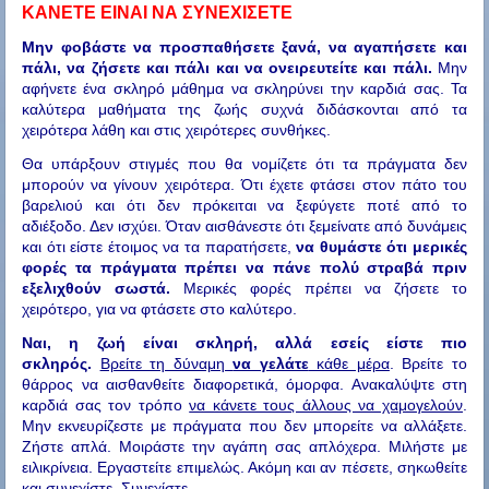
ΚΑΝΕΤΕ ΕΙΝΑΙ ΝΑ ΣΥΝΕΧΙΣΕΤΕ
Μην φοβάστε να προσπαθήσετε ξανά, να αγαπήσετε και
πάλι, να ζήσετε και πάλι και να ονειρευτείτε και πάλι.
Μην
αφήνετε ένα σκληρό μάθημα να σκληρύνει την καρδιά σας. Τα
καλύτερα μαθήματα της ζωής συχνά διδάσκονται από τα
χειρότερα λάθη και στις χειρότερες συνθήκες.
Θα υπάρξουν στιγμές που θα νομίζετε ότι τα πράγματα δεν
μπορούν να γίνουν χειρότερα. Ότι έχετε φτάσει στον πάτο του
βαρελιού και ότι δεν πρόκειται να ξεφύγετε ποτέ από το
αδιέξοδο. Δεν ισχύει. Όταν αισθάνεστε ότι ξεμείνατε από δυνάμεις
και ότι είστε έτοιμος να τα παρατήσετε,
να θυμάστε ότι μερικές
φορές τα πράγματα πρέπει να πάνε πολύ στραβά πριν
εξελιχθούν σωστά.
Μερικές φορές πρέπει να ζήσετε το
χειρότερο, για να φτάσετε στο καλύτερο.
Ναι, η ζωή είναι σκληρή,
αλλά εσείς είστε πιο
σκληρός.
Βρείτε τη δύναμη
να γελάτε
κάθε μέρα
. Βρείτε το
θάρρος να αισθανθείτε διαφορετικά, όμορφα. Ανακαλύψτε στη
καρδιά σας τον τρόπο
να κάνετε τους άλλους να χαμογελούν
.
Μην εκνευρίζεστε με πράγματα που δεν μπορείτε να αλλάξετε.
Ζήστε απλά. Μοιράστε την αγάπη σας απλόχερα. Μιλήστε με
ειλικρίνεια. Εργαστείτε επιμελώς. Ακόμη και αν πέσετε, σηκωθείτε
και συνεχίστε. Συνεχίστε.