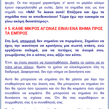
ψυχές. Οι πιο ισχυροί χαρακτήρες σ’ αυτό το μεγάλο κόσμο
έχουν σφυρηλατηθεί με ουλές. Δείτε τα σημάδια σας ως ένα
σημάδι του
«ΝΑΙ! Το έκανα αυτό! Επέζησα και έχω τα
σημάδια που το αποδεικνύουν! Τώρα έχω την ευκαιρία να
γίνω ακόμη δυνατότερος».
# 5.
ΚΑΘΕ ΜΙΚΡΟΣ ΑΓΩΝΑΣ ΕΙΝΑΙ ΕΝΑ ΒΗΜΑ ΠΡΟΣ
ΤΑ ΕΜΠΡΟΣ
Στη ζωή,
υπομονή
δεν σημαίνει να περιμένεις.
Σημαίνει να
έχεις την ικανότητα να κρατήσεις μια σωστή στάση, ενώ
εργάζεσαι σκληρά, για να πετύχεις τα όνειρά σου,
γνωρίζοντας ότι ο κόπος σου, αξίζει τον κόπο.
Έτσι,
αν έχετε σκοπό να προσπαθήσετε, βρείτε το χρόνο να το
πάτε μέχρι τέλους
. Βρείτε το χρόνο να ολοκληρώσετε όλη τη
διαδρομή. Διαφορετικά, δεν έχει νόημα να ξεκινήσετε καν.
Αυτό θα μπορούσε να σημαίνει ότι θα χάσετε για λίγο την
σταθερότητα και την άνεση σας. Θα μπορούσε να σημαίνει ότι
δεν θα τρώτε όσο τρώγατε και ότι δεν θα κοιμάστε όσο είχατε
συνηθίσει να κοιμάστε. Θα μπορούσε να σημαίνει ότι θα
θυσιάσετε τις σχέσεις σας. Ότι θα σας κοροϊδέψουν οι
συμμαθητές σας ή οι συναθλητές σας.