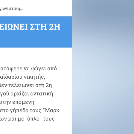
ωνιστική...
ΙΏΝΕΙ ΣΤΗ 2Η
κατάφερε να φύγει από
αϊδαρίου νικητής,
δεν τελειώνει στη 2η
γού αρχίζει εντατική
 στην επόμενη
 στο γήπεδό τους "Μαρκ
ων και με "όπλο" τους