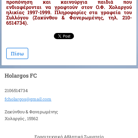
προπόνηση και καινούργια παιδιά που
ενδιαφέρονται να γραφτούν στον Ο.Φ. Χολαργού
ηλικίας 1997-1999. Πληροφορίες στα γραφεία του
Συλλόγου (Ζακύνθου & Φανερωμένης, τηλ. 210-
6514734).
Πίσω
Holargos FC
2106514734
fcholarg
os@gmail
.com
Ζακύνθου & Φανερωμένης
Χολαργός , 15562
Ερασιτεχνικό Αθλητικό Σωματείο